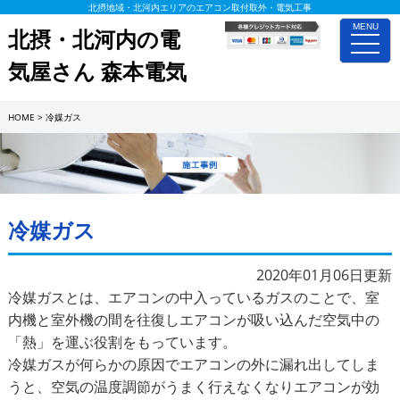
北摂地域・北河内エリアのエアコン取付取外・電気工事
MENU
北摂・北河内の電
toggle
naviga
気屋さん 森本電気
HOME
>
冷媒ガス
施工事例詳細
冷媒ガス
2020年01月06日更新
冷媒ガスとは、エアコンの中入っているガスのことで、室
内機と室外機の間を往復しエアコンが吸い込んだ空気中の
「熱」を運ぶ役割をもっています。
冷媒ガスが何らかの原因でエアコンの外に漏れ出してしま
うと、空気の温度調節がうまく行えなくなりエアコンが効