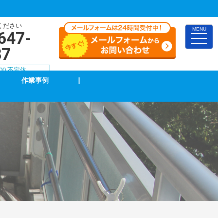
ください
MENU
647-
toggle
naviga
87
00 不定休
作業事例
|
インターホン修理・取付
ブレーカー修理・取付
LAN、電気配線工事