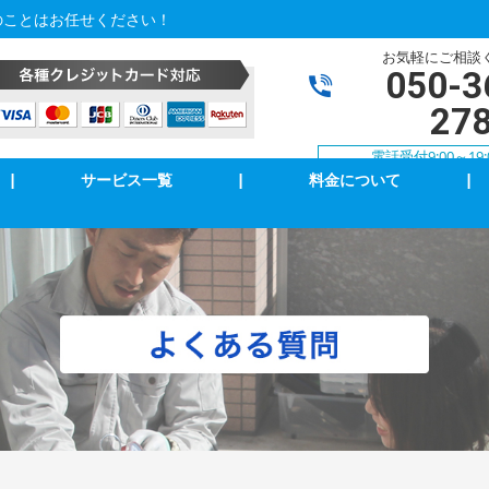
のことはお任せください！
お気軽にご相談
050-3
27
電話受付9:00～19:
|
サービス一覧
|
料金について
|
アコン修理・取付
TVアンテナ修理・取付
ンセント修理・取付
スイッチ修理・取付
室乾燥機取付
漏電調査・修理
庭用EV充電工事
4k・8k受信工事