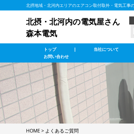
北摂地域・北河内エリアのエアコン取付取外・電気工事
北摂・北河内の電気屋さん
森本電気
トップ
|
当社について
お問い合わせ
業務用エアコン交換・取付・修理
エ
照明の修理・取付
コ
単相３線式切替工事
浴
防犯カメラ
家
HOME
>
よくあるご質問