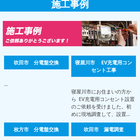
施工事例
吹田市 分電盤交換
寝屋川市 EV充電用コン
セント工事
...
寝屋川市にお住まいの方か
ら EV充電用コンセント設置
のご依頼を受けました。初
めに現地調査して、設置...
枚方市 分電盤交換
吹田市 漏電調査