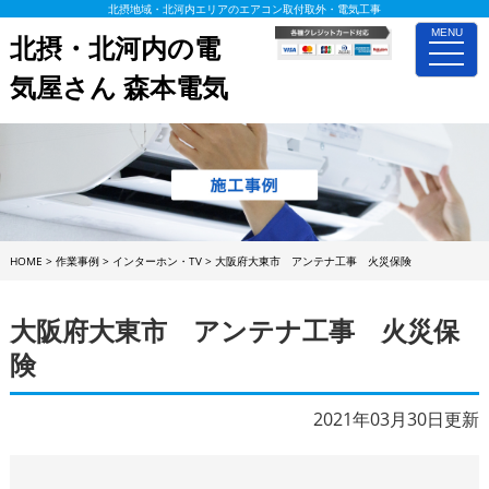
北摂地域・北河内エリアのエアコン取付取外・電気工事
MENU
北摂・北河内の電
toggle
naviga
気屋さん 森本電気
HOME
>
作業事例
>
インターホン・TV
>
大阪府大東市 アンテナ工事 火災保険
大阪府大東市 アンテナ工事 火災保
険
2021年03月30日更新